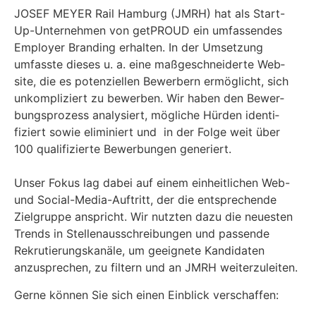
JOSEF MEYER Rail Ham­burg (JMRH) hat als Start-
Up-Unternehmen von get­PROUD ein umfassendes
Employ­er Brand­ing erhal­ten. In der Umset­zung
umfasste dieses u. a. eine maßgeschnei­derte Web­
site, die es poten­ziellen Bewer­bern ermöglicht, sich
unkom­pliziert zu bewer­ben. Wir haben den Bewer­
bung­sprozess analysiert, mögliche Hür­den iden­ti­
fiziert sowie eli­m­iniert und in der Folge weit über
100 qual­i­fizierte Bewer­bun­gen gener­iert.
Unser Fokus lag dabei auf einem ein­heitlichen Web-
und Social-Media-Auftritt, der die entsprechende
Ziel­gruppe anspricht. Wir nutzten dazu die neuesten
Trends in Stel­lenauss­chrei­bun­gen und passende
Rekru­tierungskanäle, um geeignete Kan­di­dat­en
anzus­prechen, zu fil­tern und an JMRH weit­erzuleit­en.
Gerne kön­nen Sie sich einen Ein­blick ver­schaf­fen: