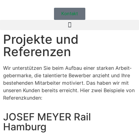
Kontakt
Projekte und
Referenzen
Wir unter­stützen Sie beim Auf­bau ein­er starken Arbeit­
ge­ber­marke, die tal­en­tierte Bewer­ber anzieht und Ihre
beste­hen­den Mitar­beit­er motiviert. Das haben wir mit
unseren Kun­den bere­its erre­icht. Hier zwei Beispiele von
Ref­eren­zkun­den:
JOSEF MEYER Rail
Hamburg