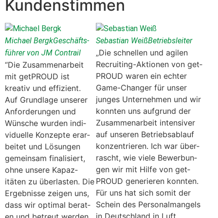
Kundenstimmen
Michael Bergk
Geschäfts­
Sebas­t­ian Weiß
Betrieb­sleit­er
„Die schnellen und agilen
führer von JM Con­trail
Recruit­ing-Aktio­nen von get­
“Die Zusam­me­nar­beit
PROUD waren ein echter
mit get­PROUD ist
Game-Chang­er für unser
kreativ und effizient.
junges Unternehmen und wir
Auf Grund­lage unser­er
kon­nten uns auf­grund der
Anforderun­gen und
Zusam­me­nar­beit inten­siv­er
Wün­sche wur­den indi­
auf unseren Betrieb­sablauf
vidu­elle Konzepte erar­
konzen­tri­eren. Ich war über­
beit­et und Lösun­gen
rascht, wie viele Bewer­bun­
gemein­sam final­isiert,
gen wir mit Hil­fe von get­
ohne unsere Kapaz­
PROUD gener­ieren kon­nten.
itäten zu über­las­ten. Die
Für uns hat sich somit der
Ergeb­nisse zeigen uns,
Schein des Per­sonal­man­gels
dass wir opti­mal berat­
in Deutsch­land in Luft
en und betreut wer­den.