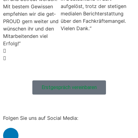
aufgelöst, trotz der steti­gen
Mit bestem Gewis­sen
medi­alen Berichter­stat­tung
empfehlen wir die get­
über den Fachkräfte­man­gel.
PROUD gern weit­er und
Vie­len Dank.“
wün­schen ihr und den
Mitar­bei­t­en­den viel
Erfolg!”
Erst­ge­spräch vere­in­baren
Folgen Sie uns auf Social Media: