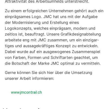
Attrak­tiv­ität des Arbeit­sum­felds unter­stre­icht.
Zu einem erfol­gre­ichen Unternehmen gehört auch ein
ein­prägsames Logo. JMC hat uns mit der Auf­gabe
der Mod­ernisierung und Erstel­lung eines
Logokonzepts, welch­es ein­prägsam, mod­ern und
zeit­los ist, beauf­tragt. Unsere Grafikdes­ignabteilung
arbeit­ete eng mit JMC zusam­men, um ein einzi­gar­
tiges und aus­sagekräftiges Konzept zu entwick­eln.
Dabei wurde auf ein aus­ge­wo­genes Zusam­men­spiel
von Far­ben, For­men und Schrif­tarten geachtet, um
die Botschaft der Marke JMC opti­mal zu ver­mit­teln.
Gerne kön­nen Sie sich hier über die Umset­zung
unser­er Arbeit informieren:
www.jmcontrail.ch