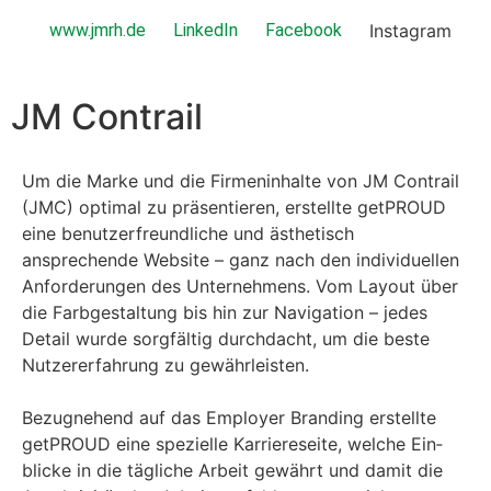
www.jmrh.de
LinkedIn
Face­book
Insta­gram
JM Contrail
Um die Marke und die Fir­menin­halte von JM Con­trail
(JMC) opti­mal zu präsen­tieren, erstellte get­PROUD
eine benutzer­fre­undliche und ästhetisch
ansprechende Web­site – ganz nach den indi­vidu­ellen
Anforderun­gen des Unternehmens. Vom Lay­out über
die Far­bgestal­tung bis hin zur Nav­i­ga­tion – jedes
Detail wurde sorgfältig durch­dacht, um die beste
Nutzer­erfahrung zu gewährleis­ten.
Bezugne­hend auf das Employ­er Brand­ing erstellte
get­PROUD eine spezielle Kar­ri­ere­seite, welche Ein­
blicke in die tägliche Arbeit gewährt und damit die