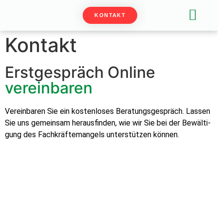
KONTAKT
EMPLOYER B
Kontakt
Erstgespräch Online
vereinbaren
Vere­in­baren Sie ein kosten­los­es Beratungs­ge­spräch. Lassen
Sie uns gemein­sam her­aus­find­en, wie wir Sie bei der Bewäl­ti­
gung des Fachkräfte­man­gels unter­stützen kön­nen.