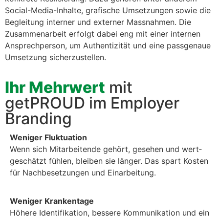
Social-Media-Inhalte, grafis­che Umset­zun­gen sowie die
Begleitung intern­er und extern­er Mass­nah­men. Die
Zusam­me­nar­beit erfol­gt dabei eng mit ein­er inter­nen
Ansprech­per­son, um Authen­tiz­ität und eine pass­ge­naue
Umset­zung sicherzustellen.
Ihr Mehrwert
mit
getPROUD im Employer
Branding
Weniger Fluk­tu­a­tion
Wenn sich Mitar­bei­t­ende gehört, gese­hen und wert­
geschätzt fühlen, bleiben sie länger. Das spart Kosten
für Nachbe­set­zun­gen und Einar­beitung.
Weniger Kranken­t­age
Höhere Iden­ti­fika­tion, bessere Kom­mu­nika­tion und ein