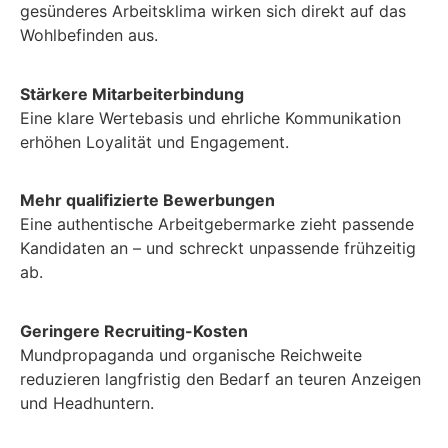
gesün­deres Arbeit­skli­ma wirken sich direkt auf das
Wohlbefind­en aus.
Stärkere Mitar­beit­erbindung
Eine klare Wer­te­ba­sis und ehrliche Kom­mu­nika­tion
erhöhen Loy­al­ität und Engage­ment.
Mehr qual­i­fizierte Bewer­bun­gen
Eine authen­tis­che Arbeit­ge­ber­marke zieht passende
Kan­di­dat­en an – und schreckt unpassende frühzeit­ig
ab.
Gerin­gere Recruit­ing-Kosten
Mund­pro­pa­gan­da und organ­is­che Reich­weite
reduzieren langfristig den Bedarf an teuren Anzeigen
und Head­huntern.