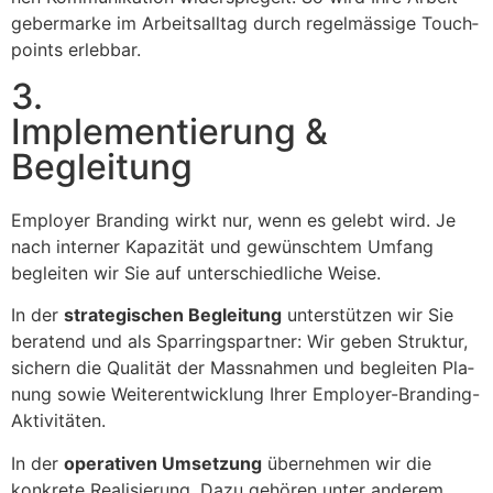
ge­ber­marke im Arbeit­sall­t­ag durch regelmäs­sige Touch­
points erleb­bar.
3.
Implementierung &
Begleitung
Employ­er Brand­ing wirkt nur, wenn es gelebt wird. Je
nach intern­er Kapaz­ität und gewün­schtem Umfang
begleit­en wir Sie auf unter­schiedliche Weise.
In der
strate­gis­chen Begleitung
unter­stützen wir Sie
bera­tend und als Spar­ringspart­ner: Wir geben Struk­tur,
sich­ern die Qual­ität der Mass­nah­men und begleit­en Pla­
nung sowie Weit­er­en­twick­lung Ihrer Employ­er-Brand­ing-
Aktiv­itäten.
In der
oper­a­tiv­en Umset­zung
übernehmen wir die
konkrete Real­isierung. Dazu gehören unter anderem