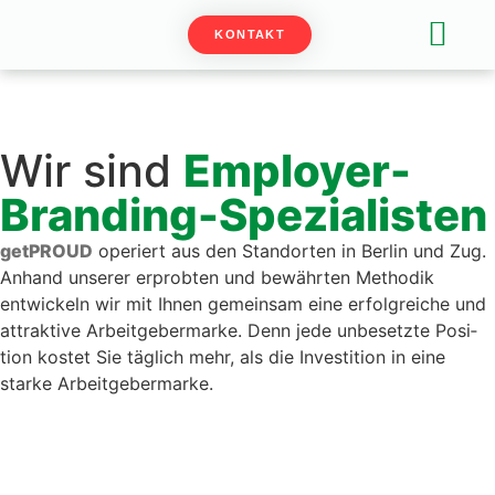
KONTAKT
EMPLOYER B
Wir sind
Employer-
Branding-Spezialisten
get­PROUD
operiert aus den Stan­dorten in Berlin und Zug.
Anhand unser­er erprobten und bewährten Methodik
entwick­eln wir mit Ihnen gemein­sam eine erfol­gre­iche und
attrak­tive Arbeit­ge­ber­marke. Denn jede unbe­set­zte Posi­
tion kostet Sie täglich mehr, als die Investi­tion in eine
starke Arbeit­ge­ber­marke.