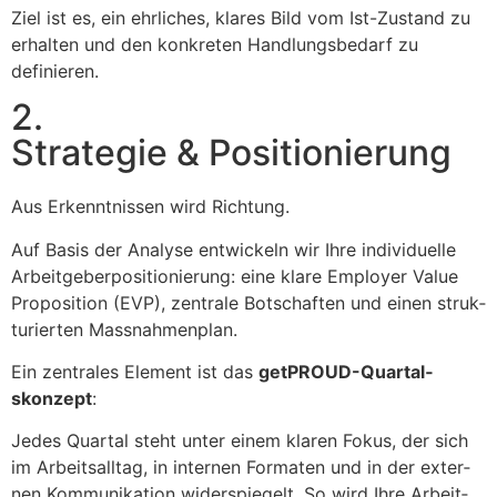
Ziel ist es, ein ehrlich­es, klares Bild vom Ist-Zus­tand zu
erhal­ten und den konkreten Hand­lungs­be­darf zu
definieren.
2.
Strategie & Positionierung
Aus Erken­nt­nis­sen wird Rich­tung.
Auf Basis der Analyse entwick­eln wir Ihre indi­vidu­elle
Arbeit­ge­ber­po­si­tion­ierung: eine klare Employ­er Val­ue
Propo­si­tion (EVP), zen­trale Botschaften und einen struk­
turi­erten Mass­nah­men­plan.
Ein zen­trales Ele­ment ist das
get­PROUD-Quar­tal­
skonzept
:
Jedes Quar­tal ste­ht unter einem klaren Fokus, der sich
im Arbeit­sall­t­ag, in inter­nen For­mat­en und in der exter­
nen Kom­mu­nika­tion wider­spiegelt. So wird Ihre Arbeit­