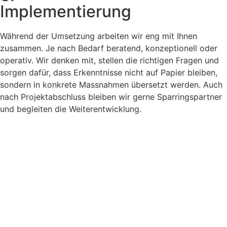
Implementierung
Während der Umset­zung arbeit­en wir eng mit Ihnen
zusam­men. Je nach Bedarf bera­tend, konzep­tionell oder
oper­a­tiv. Wir denken mit, stellen die richti­gen Fra­gen und
sor­gen dafür, dass Erken­nt­nisse nicht auf Papi­er bleiben,
son­dern in konkrete Mass­nah­men über­set­zt wer­den. Auch
nach Pro­jek­tab­schluss bleiben wir gerne Spar­ringspart­ner
und begleit­en die Weit­er­en­twick­lung.