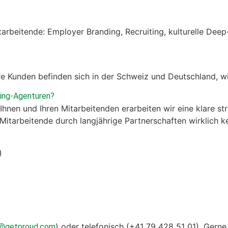
r­bei­t­ende:
Employ­er
Brand­ing, Recruit­ing, kul­turelle Dee
e Kun­den befind­en sich in der Schweiz und Deutsch­land, 
­ing-Agen­turen?
nen und Ihren Mitar­bei­t­en­den erar­beit­en wir eine klare str
itar­bei­t­ende
durch langjährige Part­ner­schaften
wirk­lich 
)
)
oder tele­fonisch
(+41 79 428 51 01)
.
Gerne 
o@getproud.com