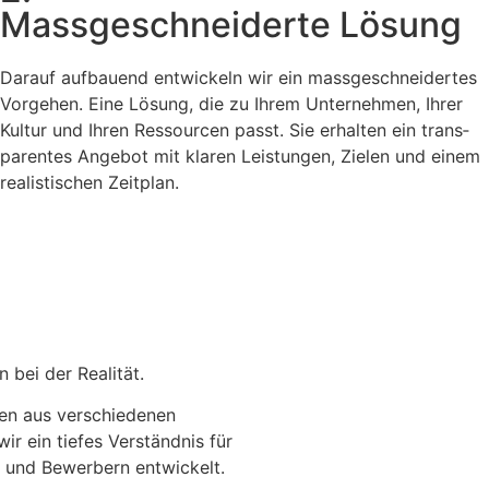
Massgeschneiderte Lösung
Darauf auf­bauend entwick­eln wir ein mass­geschnei­dertes
Vorge­hen. Eine Lösung, die zu Ihrem Unternehmen, Ihrer
Kul­tur und Ihren Ressourcen passt. Sie erhal­ten ein trans­
par­entes Ange­bot mit klaren Leis­tun­gen, Zie­len und einem
real­is­tis­chen Zeit­plan.
 bei der Real­ität.
n aus ver­schiede­nen
r ein tiefes Ver­ständ­nis für
 und Bewer­bern entwick­elt.