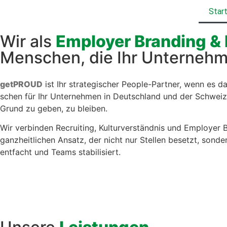
Star
Wir als
Employer Branding & 
Menschen, die Ihr Unternehm
get­PROUD
ist Ihr strate­gis­ch­er Peo­ple-Part­ner, wenn es 
schen für Ihr Unternehmen in Deutsch­land und der Schweiz
Grund zu geben, zu bleiben.
Wir verbinden Recruit­ing, Kul­turver­ständ­nis und Employ­er
ganzheitlichen Ansatz, der nicht nur Stellen beset­zt, son­dern
ent­facht und Teams sta­bil­isiert.