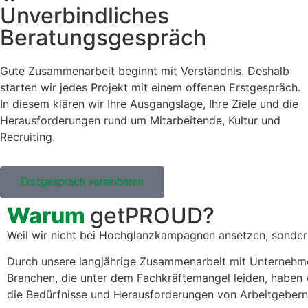
Unverbindliches
Beratungsgespräch
Gute Zusam­me­nar­beit begin­nt mit Ver­ständ­nis. Deshalb
starten wir jedes Pro­jekt mit einem offe­nen Erst­ge­spräch.
In diesem klären wir Ihre Aus­gangslage, Ihre Ziele und die
Her­aus­forderun­gen rund um Mitar­bei­t­ende, Kul­tur und
Recruit­ing.
Erst­ge­spräch vere­in­baren
Warum
getPROUD?
Weil wir nicht bei Hochglanzkam­pag­nen anset­zen, son­dern
Durch unsere langjährige Zusam­me­nar­beit mit Unternehme
Branchen, die unter dem Fachkräfte­man­gel lei­den, haben wi
die Bedürfnisse und Her­aus­forderun­gen von Arbeit­ge­bern