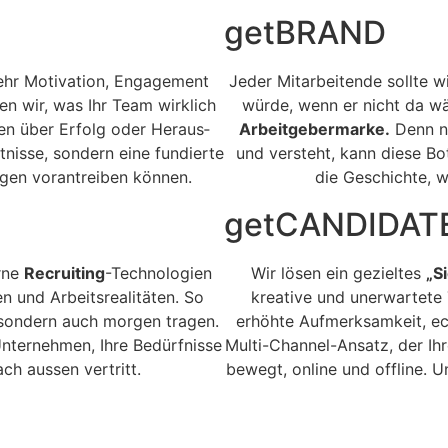
getBRAND
hr Moti­va­tion, Engage­ment
Jed­er Mitar­bei­t­ende sollt
en wir, was Ihr Team wirk­lich
würde, wenn er nicht da wäre
n über Erfolg oder Her­aus­
Arbeit­ge­ber­marke.
Denn nur
t­nisse, son­dern eine fundierte
und ver­ste­ht, kann diese Bo
­gen vorantreiben kön­nen.
die Geschichte, we
getCANDIDAT
erne
Recruit­ing
-Tech­nolo­gien
Wir lösen ein gezieltes
„S
 und Arbeit­sre­al­itäten. So
kreative und uner­wartete T
 son­dern auch mor­gen tra­gen.
erhöhte Aufmerk­samkeit, ec
hr Unternehmen, Ihre Bedürfnisse
Mul­ti-Chan­nel-Ansatz, der Ihre
ach aussen ver­tritt.
bewegt, online und offline. U