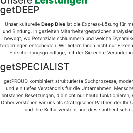
Unsere
Leistungen
getDEEP
Unser kul­turelle
Deep Dive
ist die Express-Lösung für me
und Bindung. In geziel­ten Mitar­beit­erge­sprächen analysier
bewegt, wo Poten­ziale schlum­mern und welche Dynamike
forderun­gen entschei­den. Wir liefern Ihnen nicht nur Erken­n
Entschei­dungs­grund­lage, mit der Sie echte Verän­derun
getSPECIALIST
get­PROUD kom­biniert struk­turi­erte Such­prozesse, mod­
und ein tiefes Ver­ständ­nis für die Unternehmen, Men­schen
entste­hen Beset­zun­gen, die nicht nur heute funk­tion­ieren,
Dabei ver­ste­hen wir uns als strate­gis­ch­er Part­ner, der I
und Ihre Kul­tur ver­ste­ht und diese authen­tisch n