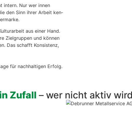
­ht intern. Nur wer innen
die den Sinn ihrer Arbeit ken­
ber­marke.
­tur­ar­beit aus ein­er Hand.
hre Ziel­grup­pen und kön­nen
n. Das schafft Kon­sis­tenz,
lage für nach­halti­gen Erfolg.
n Zufall
– wer nicht aktiv wir