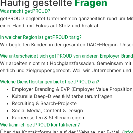
Häufig gestellte
Fragen
Was macht get­PROUD?
get­PROUD
begleit­et Unternehmen ganzheitlich rund um Mita
ein­er Hand, mit Fokus auf Stolz und Real­ität.
In welch­er Region ist get­PROUD tätig?
Wir begleit­en Kun­den in der gesamten DACH-Region.
Unser
Wie unter­schei­det sich get­PROUD von anderen Employ­er-Brand
Wir arbeit­en nicht mit Hochglanz­fas­saden.
Gemein­sam mit Ih
ehrlich und ziel­grup­pen­gerecht. Weil wir Unternehmen und M
Welche Dien­stleis­tun­gen bietet get­PROUD an?
Employ­er Brand­ing & EVP (Employ­er Val­ue Prop­si­tion
Kul­turelle Deep-Dives & Mitar­beiterum­fra­gen
Recruit­ing & Search-Pro­jek­te
Social Media, Con­tent & Design
Kar­ri­ere­seit­en & Stel­lenanzeigen
Wie kann ich get­PROUD kon­tak­tieren?
Über das Kon­tak­t­for­mu­lar auf der Web­site, per E‑Mail
(
inf