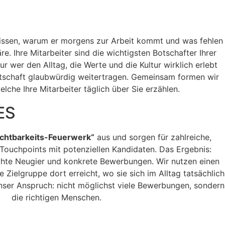
e wis­sen, warum er mor­gens zur Arbeit kommt und was fehlen
. Ihre Mitar­beit­er sind die wichtig­sten Botschafter Ihrer
 wer den All­t­ag, die Werte und die Kul­tur wirk­lich erlebt
tschaft glaub­würdig weit­er­tra­gen. Gemein­sam for­men wir
lche Ihre Mitar­beit­er täglich über Sie erzählen.
ES
icht­barkeits-Feuer­w­erk“
aus und sor­gen für zahlre­iche,
ouch­points mit poten­ziellen Kan­di­dat­en. Das Ergeb­nis:
hte Neugi­er und konkrete Bewer­bun­gen. Wir nutzen einen
 Ziel­gruppe dort erre­icht, wo sie sich im All­t­ag tat­säch­lich
nser Anspruch: nicht möglichst viele Bewer­bun­gen, son­dern
die richti­gen Men­schen.