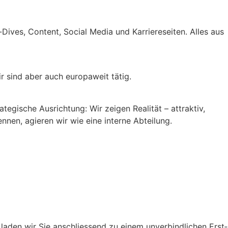
p-Dives, Con­tent,
Social
Media und Kar­ri­ere­seit­en. Alles aus
wir sind aber auch europaweit
tätig.
ate­gis­che Aus­rich­tung:
Wir zeigen Real­ität – attrak­tiv,
ken­nen, agieren wir wie eine interne Abteilung.
laden wir Sie anschliessend zu
ein
em
unverbindliche
n
Erst­