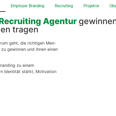
t
Employer Branding
Recruiting
Projekte
Übe
Recruiting Agentur
gewinnen,
en tragen
darum geht, die richti­gen Men­
 zu gewin­nen und ihnen einen
 Brand­ing zu einem
 Iden­tität stärkt, Moti­va­tion