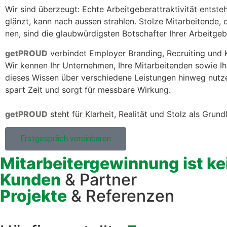
Wir sind überzeugt: Echte Arbeit­ge­ber­at­trak­tiv­ität entste
glänzt, kann nach aussen strahlen. Stolze Mitar­bei­t­ende, 
nen, sind die glaub­würdig­sten Botschafter Ihrer Arbeit­ge­
get­PROUD
verbindet Employ­er Brand­ing, Recruit­ing und Kul
Wir ken­nen Ihr Unternehmen, Ihre Mitar­bei­t­en­den sowie I
dieses Wis­sen über ver­schiedene Leis­tun­gen hin­weg nutze
spart Zeit und sorgt für mess­bare Wirkung.
get­PROUD
ste­ht für Klarheit, Real­ität und Stolz als Grund­
Erst­ge­spräch vere­in­baren
Mitarbeitergewinnung ist kei
Kunden
& Partner
Projekte
& Referenzen